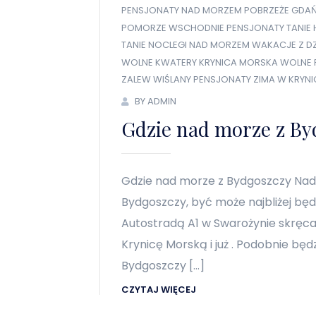
PENSJONATY NAD MORZEM
POBRZEŻE GDAŃ
POMORZE WSCHODNIE PENSJONATY
TANIE 
TANIE NOCLEGI NAD MORZEM
WAKACJE Z DZ
WOLNE KWATERY KRYNICA MORSKA
WOLNE 
ZALEW WIŚLANY PENSJONATY
ZIMA W KRYNI
BY ADMIN
Gdzie nad morze z By
Gdzie nad morze z Bydgoszczy Nad
Bydgoszczy, być może najbliżej będ
Autostradą A1 w Swarożynie skręca
Krynicę Morską i już . Podobnie będ
Bydgoszczy […]
CZYTAJ WIĘCEJ