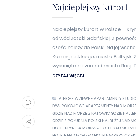
Najcieplejszy kurort
Najcieplejszy kurort w Polsce – Kr
od wód Zatoki Gdańskiej. Z pewnośc
część należy do Polski. Na jej wsc
Kaliningradzkiego, miasto Bałtyjsk.
wysunięte na zachód miasto Rosji. Dz
CZYTAJ WIĘCEJ
ALERGIE WZIEWNE
APARTAMENTY STUDI
DWUPOKOJOWE APARTAMENTY NAD MORZ
GDZIE NAD MORZE Z KATOWIC
GDZIE NAJLE
GDZIE Z POŁUDNIA POLSKI NAJBLIŻEJ NAD M
HOTEL KRYNICA MORSKA
HOTEL NAD MORZ
HOTELE NAD MORZEM
HOTELE W KRYNICY M