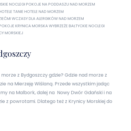
SKIE NOCLEGI
POKOJE NA PODDASZU NAD MORZEM
HOTELE
TANIE HOTELE NAD MORZEM
IEĆMI
WCZASY DLA ALERGIKÓW NAD MORZEM
POKOJE KRYNICA MORSKA
WYBRZEŻE BAŁTYCKIE NOCLEGI
CY MORSKIEJ
dgoszczy
 morze z Bydgoszczy gdzie? Gdzie nad morze z
zie na Mierzeję Wiślaną. Przede wszystkim jadąc
my na Malbork, dalej na Nowy Dwór Gdański i na
zie z powrotami. Dlatego też z Krynicy Morskiej do