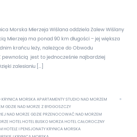
ynica Morska Mierzeja Wiślana oddziela Zalew Wiślany
ią Mierzeja ma ponad 90 km długości – jej większa
hodnim krańcu leży, należące do Obwodu
 Z pewnością jest to jednocześnie najbardziej
ięki zalesianiu […]
O KRYNICA MORSKA
APARTAMENTY STUDIO NAD MORZEM
EM
GDZIE NAD MORZE Z BYDGOSZCZY
PIEJ NAD MORZE
GDZIE PRZENOCOWAĆ NAD MORZEM
ORZE
HOTEL
HOTEL BLISKO MORZA
HOTEL CAŁOROCZNY
EM
HOTELE I PENSJONATY KRYNICA MORSKA
ORSKIEJ
KRYNICA MORSKA