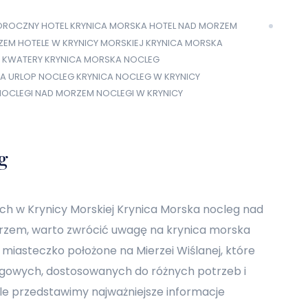
OROCZNY
HOTEL KRYNICA MORSKA
HOTEL NAD MORZEM
ZEM
HOTELE W KRYNICY MORSKIEJ
KRYNICA MORSKA
 KWATERY
KRYNICA MORSKA NOCLEG
A URLOP
NOCLEG KRYNICA
NOCLEG W KRYNICY
NOCLEGI NAD MORZEM
NOCLEGI W KRYNICY
g
h w Krynicy Morskiej Krynica Morska nocleg nad
rzem, warto zwrócić uwagę na krynica morska
e miasteczko położone na Mierzei Wiślanej, które
egowych, dostosowanych do różnych potrzeb i
ule przedstawimy najważniejsze informacje