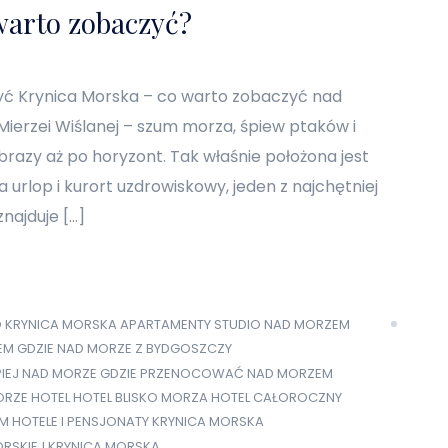
warto zobaczyć?
yć Krynica Morska – co warto zobaczyć nad
erzei Wiślanej – szum morza, śpiew ptaków i
brazy aż po horyzont. Tak właśnie położona jest
 urlop i kurort uzdrowiskowy, jeden z najchętniej
najduje […]
O KRYNICA MORSKA
APARTAMENTY STUDIO NAD MORZEM
EM
GDZIE NAD MORZE Z BYDGOSZCZY
PIEJ NAD MORZE
GDZIE PRZENOCOWAĆ NAD MORZEM
ORZE
HOTEL
HOTEL BLISKO MORZA
HOTEL CAŁOROCZNY
EM
HOTELE I PENSJONATY KRYNICA MORSKA
ORSKIEJ
KRYNICA MORSKA