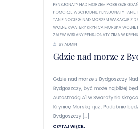
PENSJONATY NAD MORZEM
POBRZEŻE GDAŃ
POMORZE WSCHODNIE PENSJONATY
TANIE 
TANIE NOCLEGI NAD MORZEM
WAKACJE Z DZ
WOLNE KWATERY KRYNICA MORSKA
WOLNE 
ZALEW WIŚLANY PENSJONATY
ZIMA W KRYNI
BY ADMIN
Gdzie nad morze z By
Gdzie nad morze z Bydgoszczy Nad
Bydgoszczy, być może najbliżej będ
Autostradą A1 w Swarożynie skręca
Krynicę Morską i już . Podobnie będ
Bydgoszczy […]
CZYTAJ WIĘCEJ