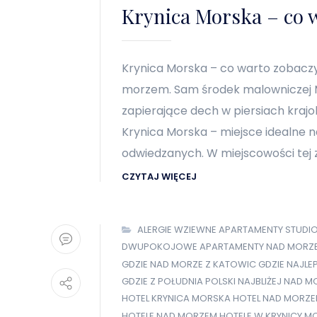
Krynica Morska – co 
Krynica Morska – co warto zobacz
morzem. Sam środek malowniczej Mi
zapierające dech w piersiach krajo
Krynica Morska – miejsce idealne na
odwiedzanych. W miejscowości tej z
CZYTAJ WIĘCEJ
ALERGIE WZIEWNE
APARTAMENTY STUDI
DWUPOKOJOWE APARTAMENTY NAD MORZ
GDZIE NAD MORZE Z KATOWIC
GDZIE NAJLE
GDZIE Z POŁUDNIA POLSKI NAJBLIŻEJ NAD M
HOTEL KRYNICA MORSKA
HOTEL NAD MORZ
HOTELE NAD MORZEM
HOTELE W KRYNICY M