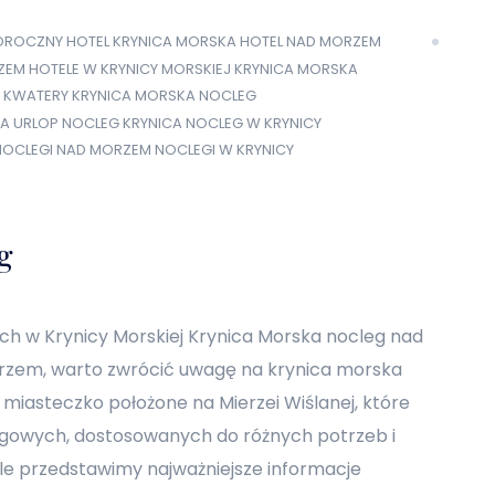
OROCZNY
HOTEL KRYNICA MORSKA
HOTEL NAD MORZEM
ZEM
HOTELE W KRYNICY MORSKIEJ
KRYNICA MORSKA
 KWATERY
KRYNICA MORSKA NOCLEG
A URLOP
NOCLEG KRYNICA
NOCLEG W KRYNICY
NOCLEGI NAD MORZEM
NOCLEGI W KRYNICY
g
h w Krynicy Morskiej Krynica Morska nocleg nad
rzem, warto zwrócić uwagę na krynica morska
e miasteczko położone na Mierzei Wiślanej, które
egowych, dostosowanych do różnych potrzeb i
ule przedstawimy najważniejsze informacje