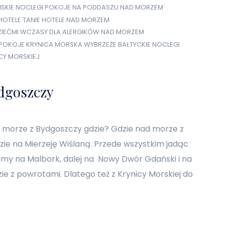
SKIE NOCLEGI
POKOJE NA PODDASZU NAD MORZEM
HOTELE
TANIE HOTELE NAD MORZEM
IEĆMI
WCZASY DLA ALERGIKÓW NAD MORZEM
POKOJE KRYNICA MORSKA
WYBRZEŻE BAŁTYCKIE NOCLEGI
CY MORSKIEJ
dgoszczy
 morze z Bydgoszczy gdzie? Gdzie nad morze z
zie na Mierzeję Wiślaną. Przede wszystkim jadąc
my na Malbork, dalej na Nowy Dwór Gdański i na
zie z powrotami. Dlatego też z Krynicy Morskiej do